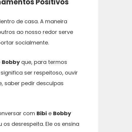
onamentos Positivos
ntro de casa. A maneira
utros ao nosso redor serve
rtar socialmente.
e
Bobby
que, para termos
gnifica ser respeitoso, ouvir
e, saber pedir desculpas
conversar com
Bibi
e
Bobby
s desrespeita. Ele os ensina