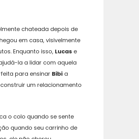
elmente chateada depois de
hegou em casa, visivelmente
utos. Enquanto isso,
Lucas
e
udá-la a lidar com aquela
feita para ensinar
Bibi
a
 construir um relacionamento
ca o colo quando se sente
ção quando seu carrinho de
os, ele não chorou