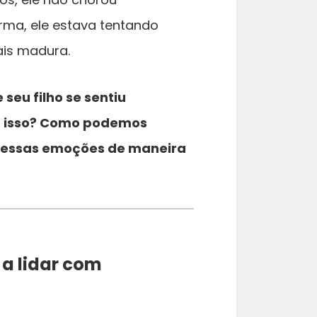
rma, ele estava tentando
is madura.
eu filho se sentiu
om isso? Como podemos
iar essas emoções de maneira
 a lidar com