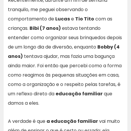
Recentemente, durante um fim de semana
tranquilo, me peguei observando o
comportamento de
Lucas
e
Tio Tito
com as
crianças.
Bibi (7 anos)
estava tentando
entender como organizar seus brinquedos depois
de um longo dia de diversão, enquanto
Bobby (4
anos)
tentava ajudar, mas fazia uma bagunça
ainda maior. Foi então que percebi como a forma
como reagimos às pequenas situações em casa,
como a organização e o respeito pelas tarefas, é
um reflexo direto da
educação familiar
que
damos a eles.
A verdade é que
a educação familiar
vai muito
além de ensinar o que é certo ou errado; ela