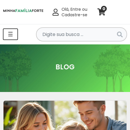
0
Olá, Entre ou
Cadastre-se
Pesquise
☰
por
produtos
aqui
...
BLOG