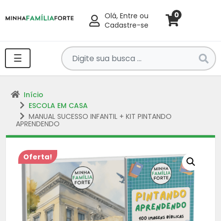
0
Olá, Entre ou
Cadastre-se
Pesquise
☰
por
produtos
aqui
Início
...
ESCOLA EM CASA
MANUAL SUCESSO INFANTIL + KIT PINTANDO
APRENDENDO
Oferta!