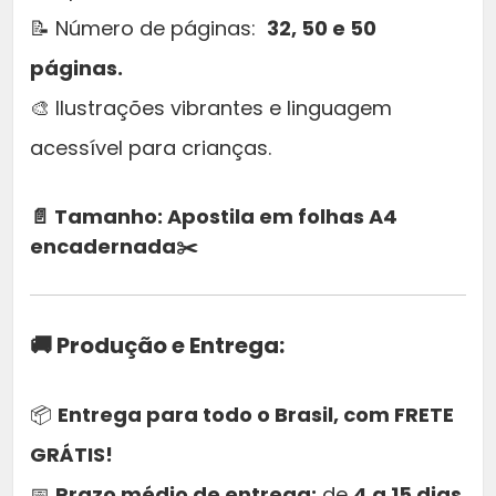
📝 Número de páginas:
32, 50 e 50
páginas.
🎨 Ilustrações vibrantes e linguagem
acessível para crianças.
📄 Tamanho: Apostila em folhas A4
encadernada✂️
🚚 Produção e Entrega:
📦
Entrega para todo o Brasil, com FRETE
GRÁTIS!
📅
Prazo médio de entrega:
de
4 a 15 dias