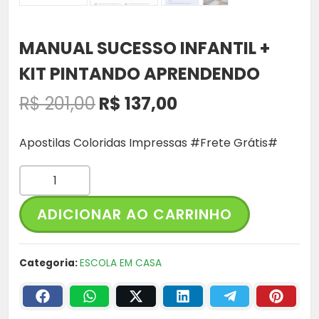
MANUAL SUCESSO INFANTIL +
KIT PINTANDO APRENDENDO
O
O
R$
201,00
R$
137,00
p
p
Apostilas Coloridas Impressas #Frete Grátis#
r
r
M
A
e
e
N
ADICIONAR AO CARRINHO
U
ç
ç
A
Categoria:
ESCOLA EM CASA
L
o
o
S
o
a
U