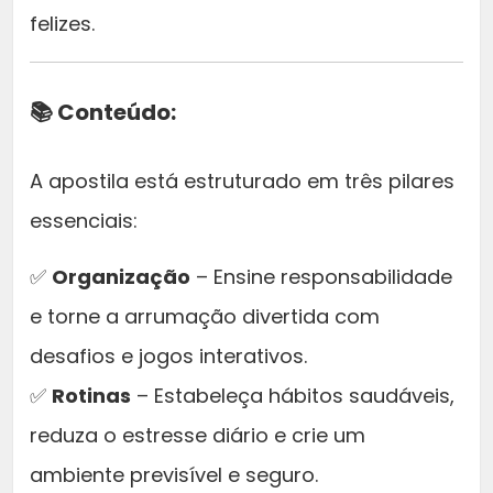
0
D
felizes.
O
0
q
u
.
📚 Conteúdo:
a
n
A apostila está estruturado em três pilares
t
i
essenciais:
d
a
✅
Organização
– Ensine responsabilidade
d
e torne a arrumação divertida com
e
desafios e jogos interativos.
✅
Rotinas
– Estabeleça hábitos saudáveis,
reduza o estresse diário e crie um
ambiente previsível e seguro.