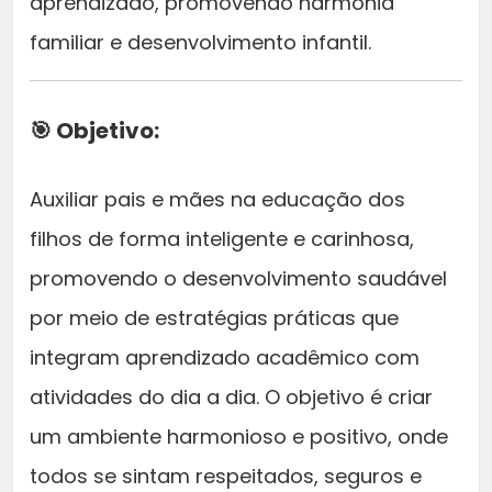
aprendizado, promovendo harmonia
a
1
P
familiar e desenvolvimento infantil.
I
:
3
N
T
R
7
🎯 Objetivo:
A
$
,
N
Auxiliar pais e mães na educação dos
D
0
O
filhos de forma inteligente e carinhosa,
A
2
0
promovendo o desenvolvimento saudável
P
por meio de estratégias práticas que
R
0
.
E
integram aprendizado acadêmico com
N
1
atividades do dia a dia. O objetivo é criar
D
,
um ambiente harmonioso e positivo, onde
E
N
todos se sintam respeitados, seguros e