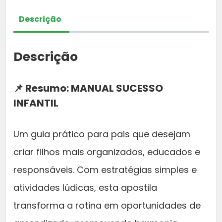
C
r
t
Descrição
E
S
i
u
S
Descrição
O
g
a
I
i
l
N
📌 Resumo: MANUAL SUCESSO
F
INFANTIL
n
é
A
N
a
:
Um guia prático para pais que desejam
T
criar filhos mais organizados, educados e
I
l
R
L
responsáveis. Com estratégias simples e
+
e
$
atividades lúdicas, esta apostila
K
r
transforma a rotina em oportunidades de
I
T