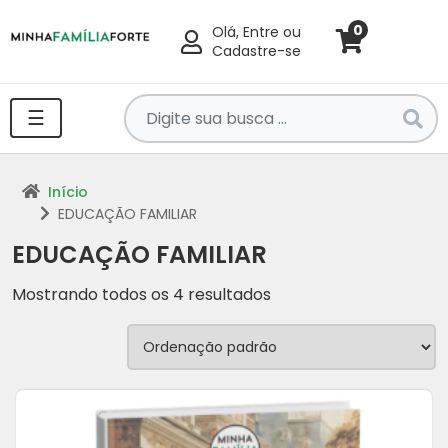
0
Olá, Entre ou
Cadastre-se
Pesquise
☰
por
produtos
aqui
Início
...
EDUCAÇÃO FAMILIAR
EDUCAÇÃO FAMILIAR
Mostrando todos os 4 resultados