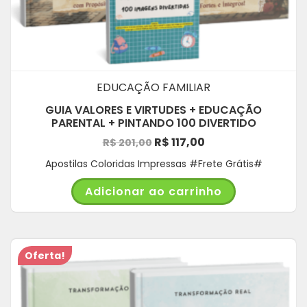
EDUCAÇÃO FAMILIAR
GUIA VALORES E VIRTUDES + EDUCAÇÃO
PARENTAL + PINTANDO 100 DIVERTIDO
O
O
R$
117,00
R$
201,00
preço
preço
Apostilas Coloridas Impressas #Frete Grátis#
original
atual
Adicionar ao carrinho
era:
é:
R$ 201,00.
R$ 117,00.
Oferta!