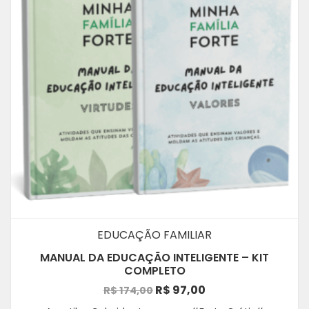
EDUCAÇÃO FAMILIAR
MANUAL DA EDUCAÇÃO INTELIGENTE – KIT
COMPLETO
O
O
R$
97,00
R$
174,00
preço
preço